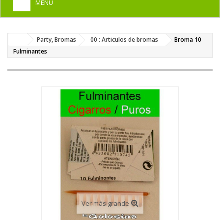
MENU
+
HOME
Party, Bromas
00 : Articulos de bromas
Broma 10
+
DISFRACES PARA ADULTOS
Fulminantes
+
DISFRACES INFANTILES
+
COMPLEMENTOS
+
MAQUILLAJE FIESTA
+
PELUCAS, GORROS, CARETAS
+
PARTY, BROMAS
+
TEMÁTICOS
Ver más grande