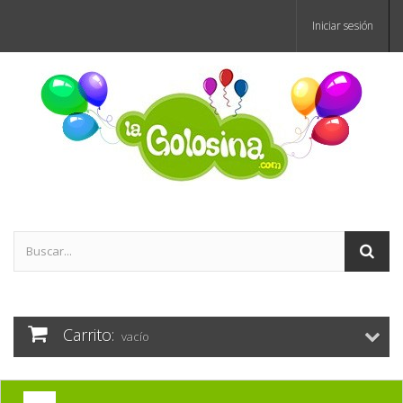
Iniciar sesión
Carrito:
vacío