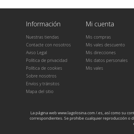
Información
Mi cuenta
Nuestras tiendas
Mis compras
Contacte con nosotros
Mis vales descuento
Aviso Legal
Mis direcciones
Política de privacidad
Mis datos personales
Política de cookies
Mis vales
Sobre nosotros
Envíos y tránsitos
Mapa del sitio
La página web www.lagolosina.com /.es, así como su conten
correspondientes. Se prohibe cualquier reproducción o di