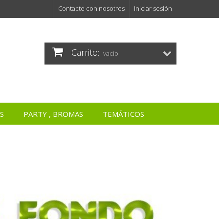
Contacte con nosotros
Iniciar sesión
Carrito:
vacío
S
PARTY , BROMAS
TEMÁTICOS