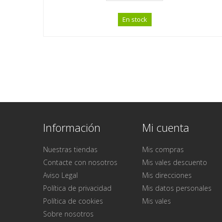
En stock
Información
Mi cuenta
Nuestras tiendas
Mis compras
Contacte con nosotros
Mis vales descuento
Aviso Legal
Mis direcciones
Política de privacidad
Mis datos personales
Política de cookies
Mis vales
Sobre nosotros