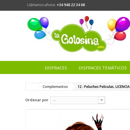
Llámanos ahora:
+34 948 22 34 68
DISFRACES
DISFRACES TEMÁTICOS
Complementos
12 : Peluches Peliculas. LICENCIA
Ordenar por
--