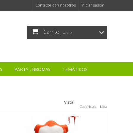
Contacte con nosotros
Iniciar sesión
Carrito:
vacío
S
PARTY , BROMAS
TEMÁTICOS
Vista:
Cuadrícula
Lista