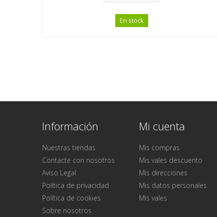
En stock
Información
Mi cuenta
Nuestras tiendas
Mis compras
Contacte con nosotros
Mis vales descuento
Aviso Legal
Mis direcciones
Política de privacidad
Mis datos personales
Política de cookies
Mis vales
Sobre nosotros