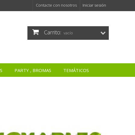
Contacte con nosotros
Iniciar sesión
Carrito:
vacío
S
PARTY , BROMAS
TEMÁTICOS