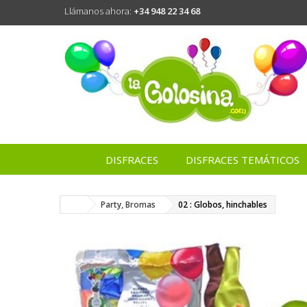
Llámanos ahora:
+34 948 22 34 68
DISFRACES
DISFRACES TEMÁTICOS
Party, Bromas
02 : Globos, hinchables