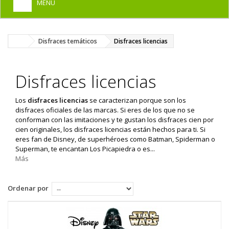
MENU
+
HOME
Disfraces temáticos
Disfraces licencias
+
DISFRACES PARA ADULTOS
+
DISFRACES INFANTILES
Disfraces licencias
+
COMPLEMENTOS
Los
disfraces licencias
se caracterizan porque son los
+
MAQUILLAJE FIESTA
disfraces oficiales de las marcas. Si eres de los que no se
conforman con las imitaciones y te gustan los disfraces cien por
+
PELUCAS, GORROS, CARETAS
cien originales, los disfraces licencias están hechos para ti. Si
eres fan de Disney, de superhéroes como Batman, Spiderman o
+
PARTY, BROMAS
Superman, te encantan Los Picapiedra o es...
Más
+
TEMÁTICOS
Ordenar por