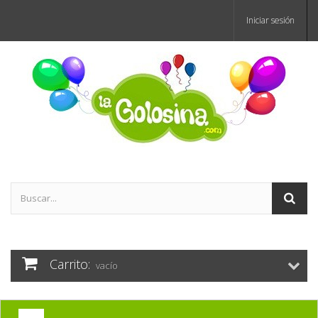
Iniciar sesión
Carrito:
vacío