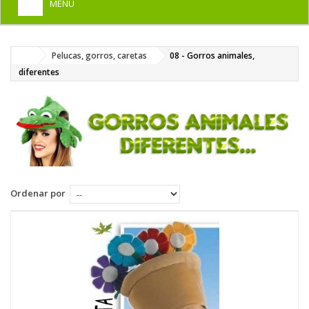
MENU
+
HOME
Pelucas, gorros, caretas
08 - Gorros animales,
+
DISFRACES PARA ADULTOS
diferentes
+
DISFRACES INFANTILES
+
COMPLEMENTOS
+
MAQUILLAJE FIESTA
+
PELUCAS, GORROS, CARETAS
Ordenar por
+
PARTY, BROMAS
+
TEMÁTICOS