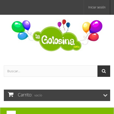
Iniciar sesión
Carrito:
vacío