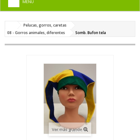
MENU
+
HOME
Pelucas, gorros, caretas
+
DISFRACES PARA ADULTOS
08 - Gorros animales, diferentes
Somb. Bufon tela
+
DISFRACES INFANTILES
+
COMPLEMENTOS
+
MAQUILLAJE FIESTA
+
PELUCAS, GORROS, CARETAS
+
PARTY, BROMAS
+
TEMÁTICOS
Ver más grande