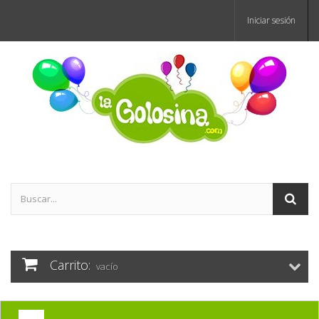
Iniciar sesión
Carrito:
vacío