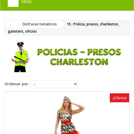
MENU
+
HOME
Disfraces temáticos
15 : Policia, presos, charleston,
+
DISFRACES PARA ADULTOS
gansters, oficios
+
DISFRACES INFANTILES
+
COMPLEMENTOS
+
MAQUILLAJE FIESTA
+
PELUCAS, GORROS, CARETAS
Ordenar por
+
PARTY, BROMAS
+
¡Oferta!
TEMÁTICOS