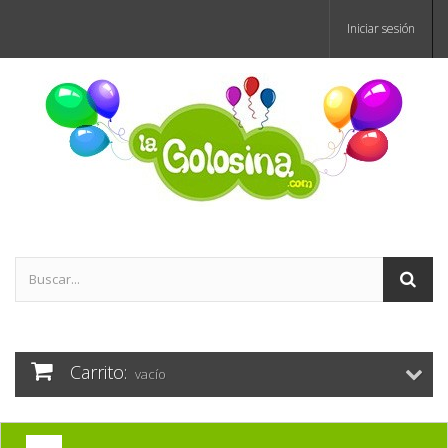
Iniciar sesión
Carrito:
vacío