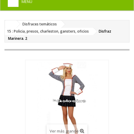
MENU
+
HOME
Disfraces temáticos
+
DISFRACES PARA ADULTOS
15 : Policia, presos, charleston, gansters, oficios
Disfraz
+
Marinera. 2
DISFRACES INFANTILES
+
COMPLEMENTOS
+
MAQUILLAJE FIESTA
+
PELUCAS, GORROS, CARETAS
+
PARTY, BROMAS
+
TEMÁTICOS
Ver más grande