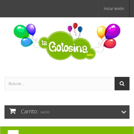
Iniciar sesión
Carrito:
vacío