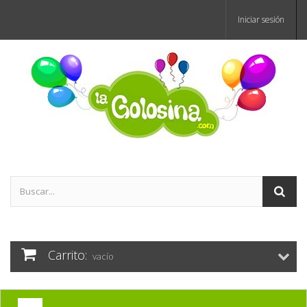
Iniciar sesión
Carrito:
vacío