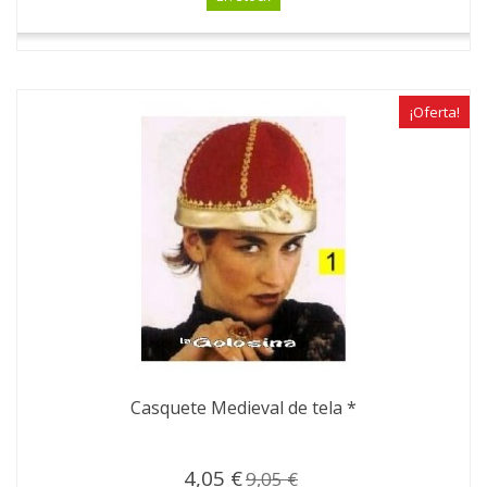
¡Oferta!
Casquete Medieval de tela *
4,05 €
9,05 €