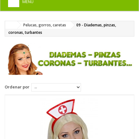
MENU
+
HOME
Pelucas, gorros, caretas
09 - Diademas, pinzas,
+
DISFRACES PARA ADULTOS
coronas, turbantes
+
DISFRACES INFANTILES
+
COMPLEMENTOS
+
MAQUILLAJE FIESTA
+
PELUCAS, GORROS, CARETAS
Ordenar por
+
PARTY, BROMAS
+
TEMÁTICOS