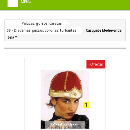
MENU
+
HOME
Pelucas, gorros, caretas
+
DISFRACES PARA ADULTOS
09 - Diademas, pinzas, coronas, turbantes
Casquete Medieval de
+
tela *
DISFRACES INFANTILES
+
COMPLEMENTOS
+
MAQUILLAJE FIESTA
¡Oferta!
+
PELUCAS, GORROS, CARETAS
+
PARTY, BROMAS
+
TEMÁTICOS
Ver más grande