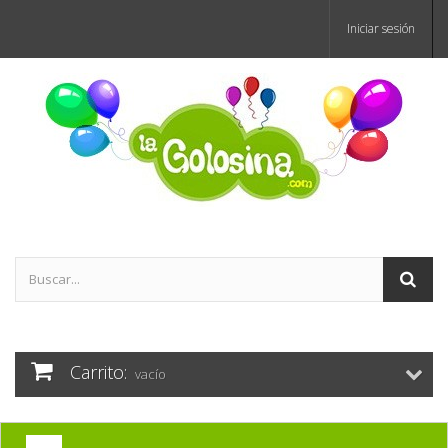
Iniciar sesión
Carrito:
vacío