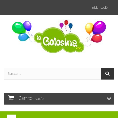
Iniciar sesión
Carrito:
vacío