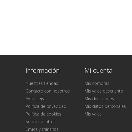
Información
Mi cuenta
Nuestras tiendas
Mis compras
Contacte con nosotros
Mis vales descuento
Aviso Legal
Mis direcciones
Política de privacidad
Mis datos personales
Política de cookies
Mis vales
Sobre nosotros
Envíos y tránsitos