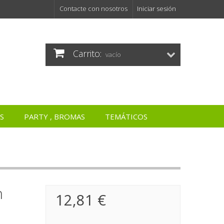
Contacte con nosotros
Iniciar sesión
Carrito:
vacío
S
PARTY , BROMAS
TEMÁTICOS
m
12,81 €