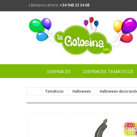
Llámanos ahora:
+34 948 22 34 68
DISFRACES
DISFRACES TEMÁTICOS
Temáticos
Halloween
Halloween decoració