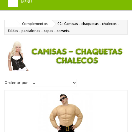
MENU
+
HOME
Complementos
02 : Camisas - chaquetas - chalecos -
+
DISFRACES PARA ADULTOS
faldas - pantalones - capas - corsets.
+
DISFRACES INFANTILES
+
COMPLEMENTOS
+
MAQUILLAJE FIESTA
+
PELUCAS, GORROS, CARETAS
Ordenar por
+
PARTY, BROMAS
+
TEMÁTICOS