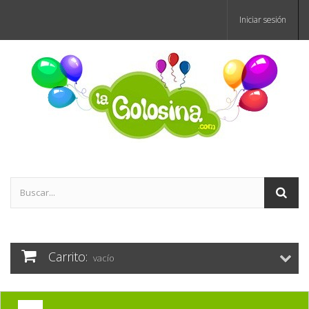
Iniciar sesión
Carrito:
vacío