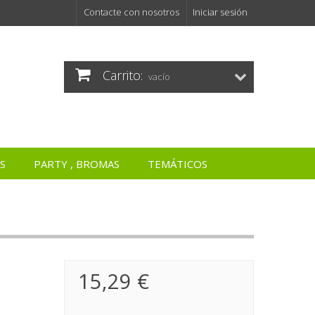
Contacte con nosotros
Iniciar sesión
Carrito:
vacío
S
PARTY , BROMAS
TEMÁTICOS
15,29 €