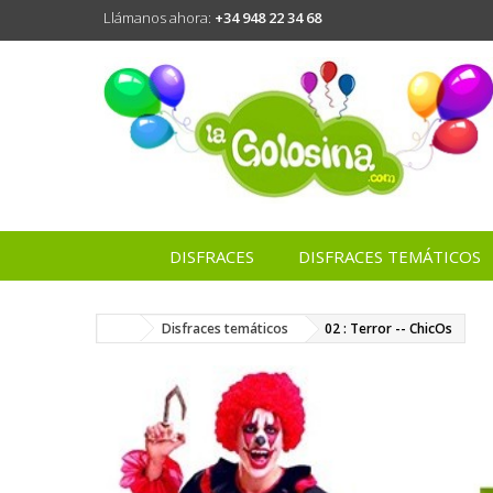
Llámanos ahora:
+34 948 22 34 68
DISFRACES
DISFRACES TEMÁTICOS
Disfraces temáticos
02 : Terror -- ChicOs