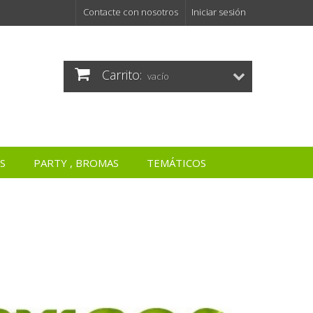
Contacte con nosotros
Iniciar sesión
Carrito:
vacío
S
PARTY , BROMAS
TEMÁTICOS