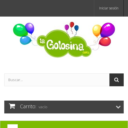
Iniciar sesión
Carrito:
vacío