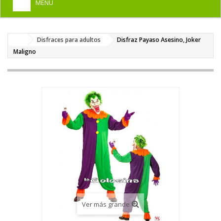
MENU
+
HOME
Disfraces para adultos
Disfraz Payaso Asesino, Joker
+
DISFRACES PARA ADULTOS
Maligno
+
DISFRACES INFANTILES
+
COMPLEMENTOS
+
MAQUILLAJE FIESTA
+
PELUCAS, GORROS, CARETAS
+
PARTY, BROMAS
+
TEMÁTICOS
Ver más grande