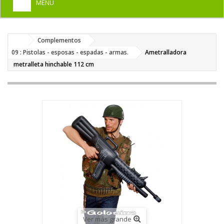
MENU
+
HOME
Complementos
+
DISFRACES PARA ADULTOS
09 : Pistolas - esposas - espadas - armas.
Ametralladora
+
metralleta hinchable 112 cm
DISFRACES INFANTILES
+
COMPLEMENTOS
+
MAQUILLAJE FIESTA
+
PELUCAS, GORROS, CARETAS
+
PARTY, BROMAS
+
TEMÁTICOS
Ver más grande