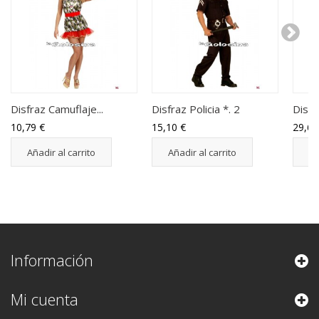
Disfraz Camuflaje...
Disfraz Policia *. 2
Disfr
10,79 €
15,10 €
29,67
Añadir al carrito
Añadir al carrito
Añ
Información
Mi cuenta