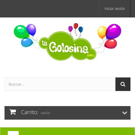
Iniciar sesión
Carrito:
vacío