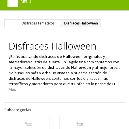
MENU
+
HOME
Disfraces temáticos
Disfraces Halloween
+
DISFRACES PARA ADULTOS
+
DISFRACES INFANTILES
Disfraces Halloween
+
COMPLEMENTOS
¿Estás buscando
disfraces de Halloween originales
y
+
MAQUILLAJE FIESTA
aterradores? Estás de suerte. En Lagolosina.com contamos con
la mayor selección de
disfraces de Halloween
y al mejor precio.
+
PELUCAS, GORROS, CARETAS
No busques más y echa un vistazo a nuestra sección de
disfraces de Halloween, contamos con los disfraces más
+
PARTY, BROMAS
terroríficos y aterradores para que triunfes en la noche de H...
Más
+
TEMÁTICOS
Subcategorías