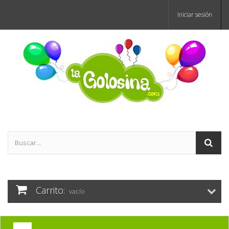
Iniciar sesión
Carrito:
vacío