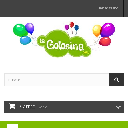
Iniciar sesión
Carrito:
vacío