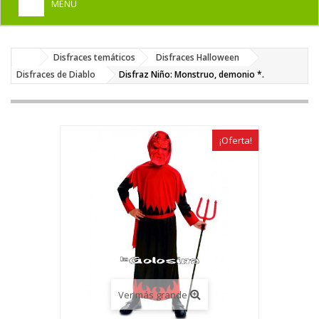
MENU
+
HOME
Disfraces temáticos
Disfraces Halloween
+
DISFRACES PARA ADULTOS
Disfraces de Diablo
Disfraz Niño: Monstruo, demonio *.
+
DISFRACES INFANTILES
+
COMPLEMENTOS
¡Oferta!
+
MAQUILLAJE FIESTA
+
PELUCAS, GORROS, CARETAS
+
PARTY, BROMAS
+
TEMÁTICOS
Ver más grande