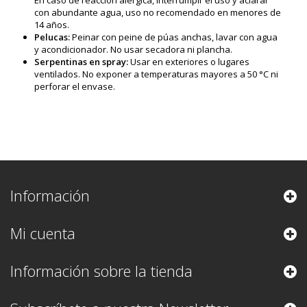
En caso de reacción alérgica, interrumpir el uso y aclarar
con abundante agua, uso no recomendado en menores de
14 años.
Pelucas:
Peinar con peine de púas anchas, lavar con agua
y acondicionador. No usar secadora ni plancha.
Serpentinas en spray:
Usar en exteriores o lugares
ventilados. No exponer a temperaturas mayores a 50 °C ni
perforar el envase.
Información
Mi cuenta
Información sobre la tienda