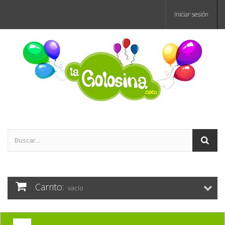
Iniciar sesión
Carrito:
vacío