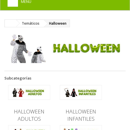
MENU
+
HOME
Temáticos
Halloween
+
DISFRACES PARA ADULTOS
+
DISFRACES INFANTILES
+
COMPLEMENTOS
+
MAQUILLAJE FIESTA
+
PELUCAS, GORROS, CARETAS
Subcategorías
+
PARTY, BROMAS
+
TEMÁTICOS
HALLOWEEN
HALLOWEEN
ADULTOS
INFANTILES