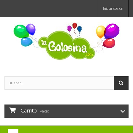
Iniciar sesión
Carrito:
vacío