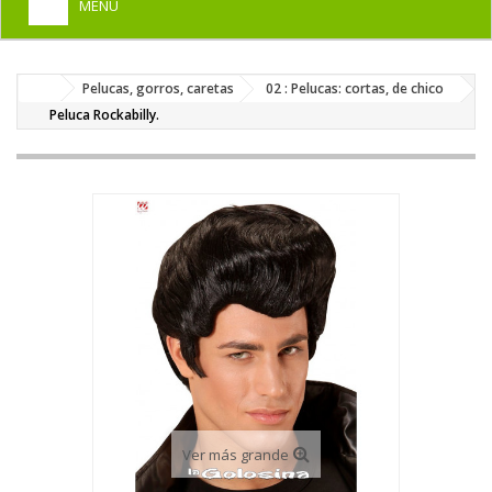
MENU
+
HOME
Pelucas, gorros, caretas
02 : Pelucas: cortas, de chico
+
DISFRACES PARA ADULTOS
Peluca Rockabilly.
+
DISFRACES INFANTILES
+
COMPLEMENTOS
+
MAQUILLAJE FIESTA
+
PELUCAS, GORROS, CARETAS
+
PARTY, BROMAS
+
TEMÁTICOS
Ver más grande