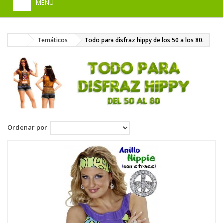
MENU
+
HOME
Temáticos
Todo para disfraz hippy de los 50 a los 80.
+
DISFRACES PARA ADULTOS
+
DISFRACES INFANTILES
+
COMPLEMENTOS
+
MAQUILLAJE FIESTA
+
PELUCAS, GORROS, CARETAS
Ordenar por
+
PARTY, BROMAS
+
TEMÁTICOS