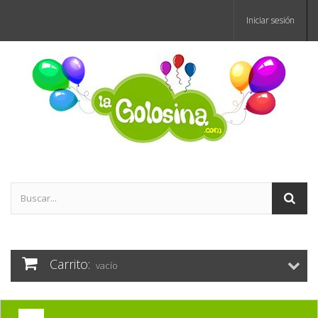
Iniciar sesión
Carrito:
vacío