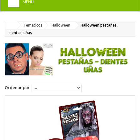
MENU
+
HOME
Temáticos
Halloween
Halloween pestañas,
+
DISFRACES PARA ADULTOS
dientes, uñas
+
DISFRACES INFANTILES
+
COMPLEMENTOS
+
MAQUILLAJE FIESTA
+
PELUCAS, GORROS, CARETAS
Ordenar por
+
PARTY, BROMAS
+
TEMÁTICOS