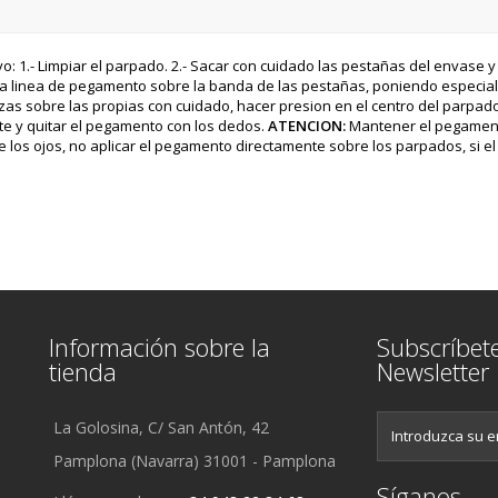
: 1.- Limpiar el parpado. 2.- Sacar con cuidado las pestañas del envase y
r una linea de pegamento sobre la banda de las pestañas, poniendo especial
izas sobre las propias con cuidado, hacer presion en el centro del parpa
te y quitar el pegamento con los dedos.
ATENCION:
Mantener el pegamento
a de los ojos, no aplicar el pegamento directamente sobre los parpados, si
Información sobre la
Subscríbet
tienda
Newsletter
La Golosina, C/ San Antón, 42
Pamplona (Navarra) 31001 - Pamplona
Síganos