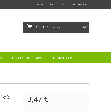
Contacte con nosotros
Iniciar sesión
Carrito:
vacío
S
PARTY , BROMAS
TEMÁTICOS
ras
3,47 €