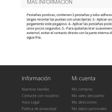
MÁS INFORMACIÓN
Pestañas postizas, contienen 2 pestañas y tubo adhesivo
largas recortar las puntas con unas tijeras. 3.- Aplica
pegamento este pegajoso. 4.- Aplicar las pestañas post
unos pocos segundos. 5.- Para quitarlas tirar suavemen
externo!, evitar el contacto directo con la parte intern
agua fria.
Información
Mi cuenta
Nuestras tiendas
Mis compras
Contacte con nosotros
Mis vales descuento
Aviso Legal
Mis direcciones
Política de privacidad
Mis datos personales