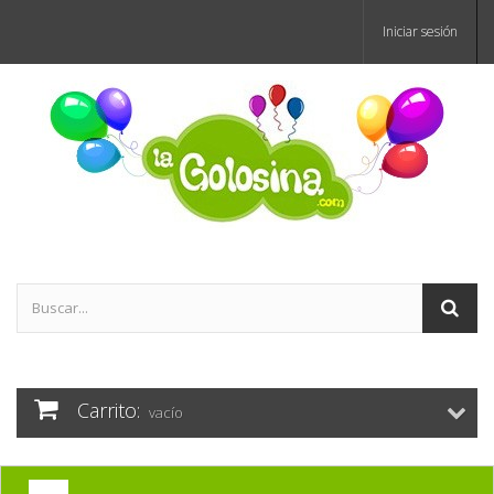
Iniciar sesión
Carrito:
vacío