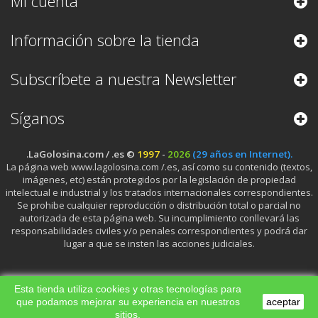
Mi cuenta
Información sobre la tienda
Subscríbete a nuestra Newsletter
Síganos
.LaGolosina.com / .es ©
1997
-
2026
(29 años en Internet).
La página web www.lagolosina.com /.es, así como su contenido (textos,
imágenes, etc) están protegidos por la legislación de propiedad
intelectual e industrial y los tratados internacionales correspondientes.
Se prohibe cualquier reproducción o distribución total o parcial no
autorizada de esta página web. Su incumplimiento conllevará las
responsabilidades civiles y/o penales correspondientes y podrá dar
lugar a que se insten las acciones judiciales.
Esta tienda utiliza cookies y otras tecnologías para
que podamos mejorar su experiencia en nuestros
aceptar
sitios.