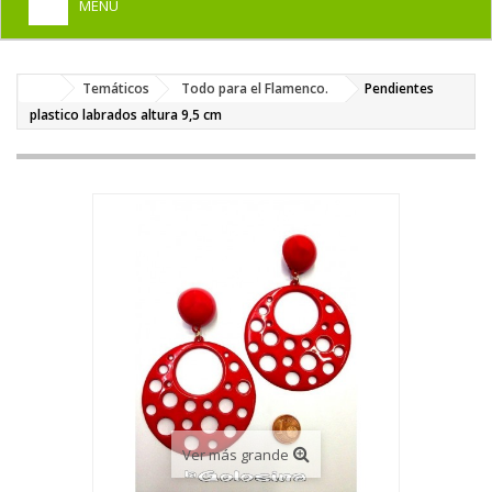
MENU
+
HOME
Temáticos
Todo para el Flamenco.
Pendientes
+
DISFRACES PARA ADULTOS
plastico labrados altura 9,5 cm
+
DISFRACES INFANTILES
+
COMPLEMENTOS
+
MAQUILLAJE FIESTA
+
PELUCAS, GORROS, CARETAS
+
PARTY, BROMAS
+
TEMÁTICOS
Ver más grande