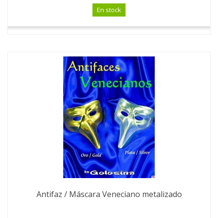
En stock
Antifaz / Máscara Veneciano metalizado