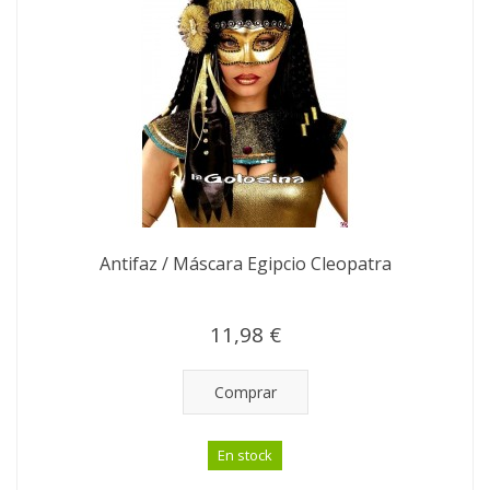
Antifaz / Máscara Egipcio Cleopatra
11,98 €
Comprar
En stock