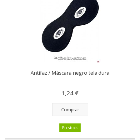
Antifaz / Máscara negro tela dura
1,24 €
Comprar
En stock