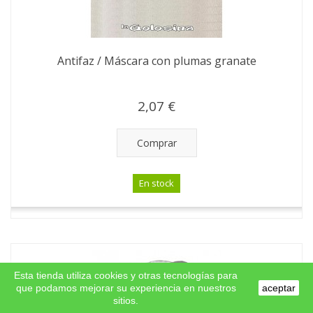
Antifaz / Máscara con plumas granate
2,07 €
Comprar
En stock
Esta tienda utiliza cookies y otras tecnologías para
que podamos mejorar su experiencia en nuestros
aceptar
sitios.