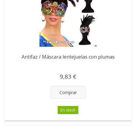
Antifaz / Máscara lentejuelas con plumas
9,83 €
Comprar
En stock