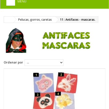
MENU
+
HOME
Pelucas, gorros, caretas
11 : Antifaces - mascaras.
+
DISFRACES PARA ADULTOS
+
DISFRACES INFANTILES
+
COMPLEMENTOS
+
MAQUILLAJE FIESTA
+
PELUCAS, GORROS, CARETAS
Ordenar por
+
PARTY, BROMAS
+
TEMÁTICOS