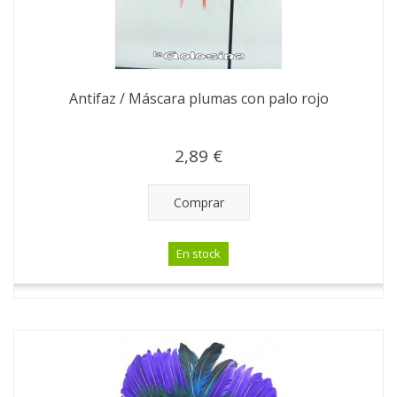
Antifaz / Máscara plumas con palo rojo
2,89 €
Comprar
En stock