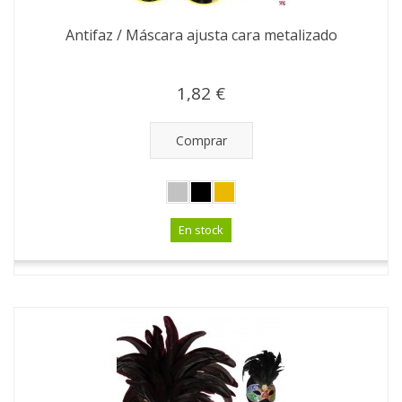
Antifaz / Máscara ajusta cara metalizado
1,82 €
Comprar
En stock