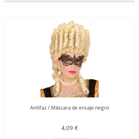
Antifaz / Máscara de encaje negro
4,09 €