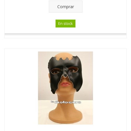
Comprar
En stock