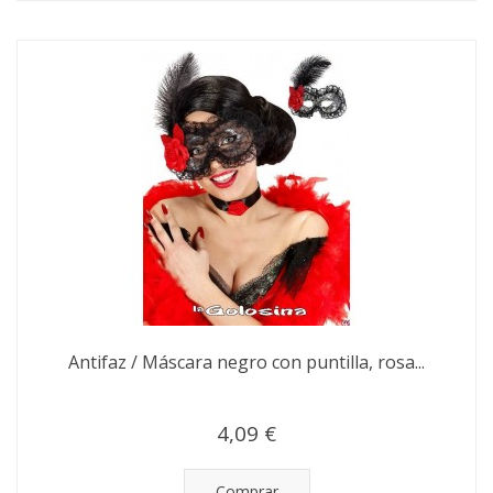
Antifaz / Máscara negro con puntilla, rosa...
4,09 €
Comprar