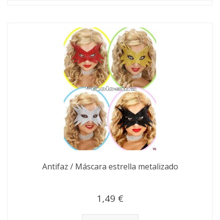
Antifaz / Máscara estrella metalizado
1,49 €