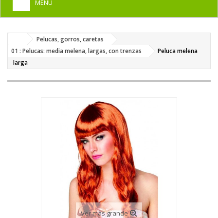
MENU
+
HOME
Pelucas, gorros, caretas
+
DISFRACES PARA ADULTOS
01 : Pelucas: media melena, largas, con trenzas
Peluca melena
+
larga
DISFRACES INFANTILES
+
COMPLEMENTOS
+
MAQUILLAJE FIESTA
+
PELUCAS, GORROS, CARETAS
+
PARTY, BROMAS
+
TEMÁTICOS
Ver más grande