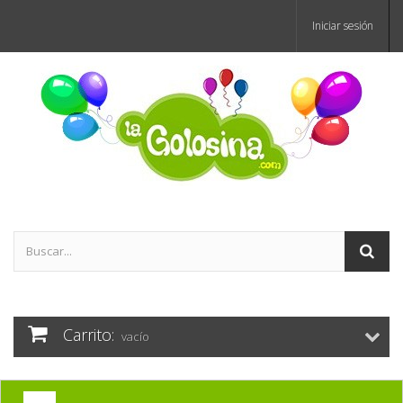
Iniciar sesión
Carrito:
vacío