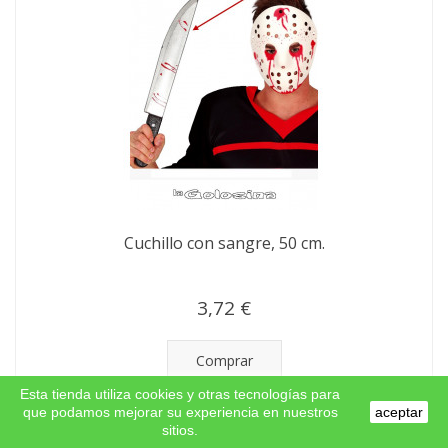
Cuchillo con sangre, 50 cm.
3,72 €
Comprar
Esta tienda utiliza cookies y otras tecnologías para
que podamos mejorar su experiencia en nuestros
aceptar
En stock
sitios.