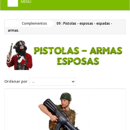
MENU
+
HOME
Complementos
09 : Pistolas - esposas - espadas -
+
DISFRACES PARA ADULTOS
armas.
+
DISFRACES INFANTILES
+
COMPLEMENTOS
+
MAQUILLAJE FIESTA
+
PELUCAS, GORROS, CARETAS
Ordenar por
+
PARTY, BROMAS
+
TEMÁTICOS