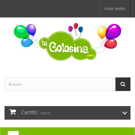
Iniciar sesión
Carrito:
vacío