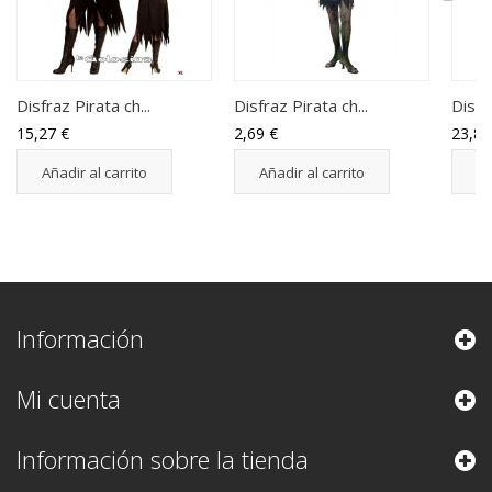
Disfraz Pirata ch...
Disfraz Pirata ch...
Disfr
15,27 €
2,69 €
23,88
Añadir al carrito
Añadir al carrito
Añ
Información
Mi cuenta
Información sobre la tienda