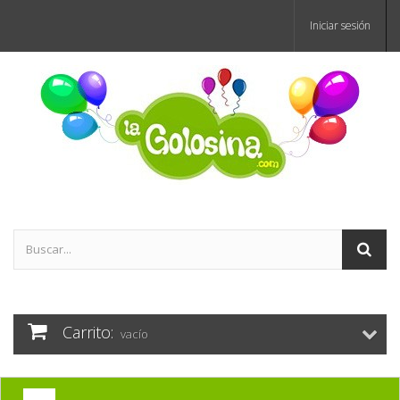
Iniciar sesión
Carrito:
vacío