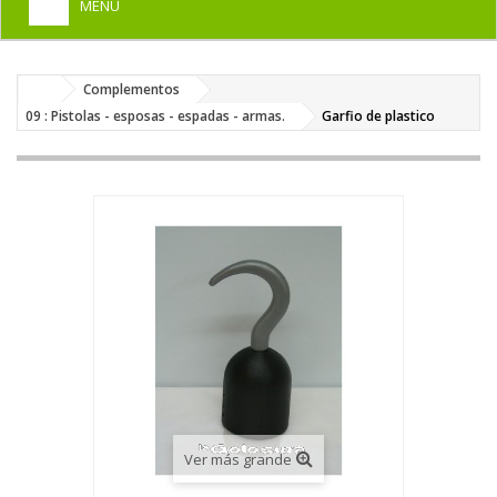
MENU
+
HOME
Complementos
+
DISFRACES PARA ADULTOS
09 : Pistolas - esposas - espadas - armas.
Garfio de plastico
+
DISFRACES INFANTILES
+
COMPLEMENTOS
+
MAQUILLAJE FIESTA
+
PELUCAS, GORROS, CARETAS
+
PARTY, BROMAS
+
TEMÁTICOS
Ver más grande