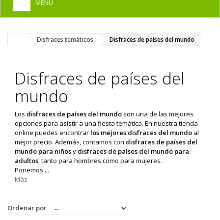
MENU
+
HOME
Disfraces temáticos
Disfraces de países del mundo
+
DISFRACES PARA ADULTOS
+
DISFRACES INFANTILES
Disfraces de países del
+
COMPLEMENTOS
mundo
+
MAQUILLAJE FIESTA
Los
disfraces de países del mundo
son una de las mejores
+
PELUCAS, GORROS, CARETAS
opciones para asistir a una fiesta temática. En nuestra tienda
online puedes encontrar
los mejores disfraces del mundo
al
+
PARTY, BROMAS
mejor precio. Además, contamos con
disfraces de países del
mundo para niños
y
disfraces de países del mundo para
+
adultos
, tanto para hombres como para mujeres.
TEMÁTICOS
Ponemos ...
Más
Ordenar por