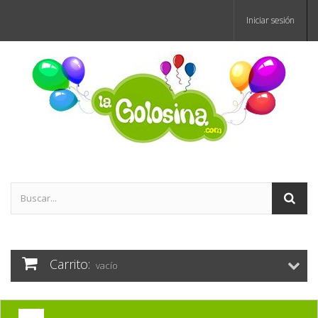
Iniciar sesión
Carrito:
vacío