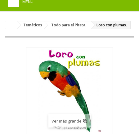
MENU
+
HOME
Temáticos
Todo para el Pirata.
Loro con plumas.
+
DISFRACES PARA ADULTOS
+
DISFRACES INFANTILES
+
COMPLEMENTOS
+
MAQUILLAJE FIESTA
+
PELUCAS, GORROS, CARETAS
+
PARTY, BROMAS
+
TEMÁTICOS
Ver más grande