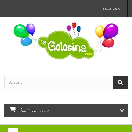
Iniciar sesión
Carrito:
vacío