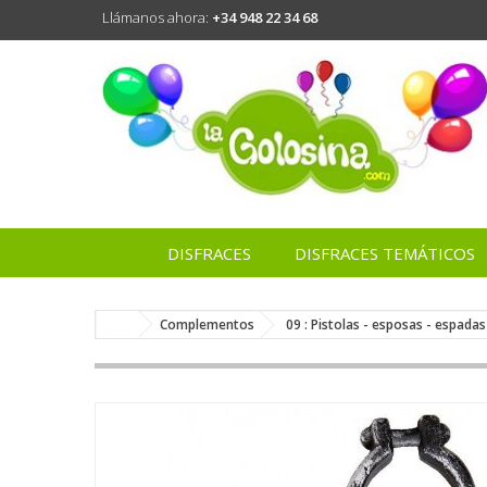
Llámanos ahora:
+34 948 22 34 68
DISFRACES
DISFRACES TEMÁTICOS
Complementos
09 : Pistolas - esposas - espadas