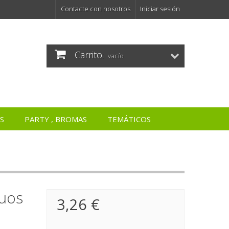
Contacte con nosotros
Iniciar sesión
Carrito:
vacío
S
PARTY , BROMAS
TEMÁTICOS
guos
3,26 €