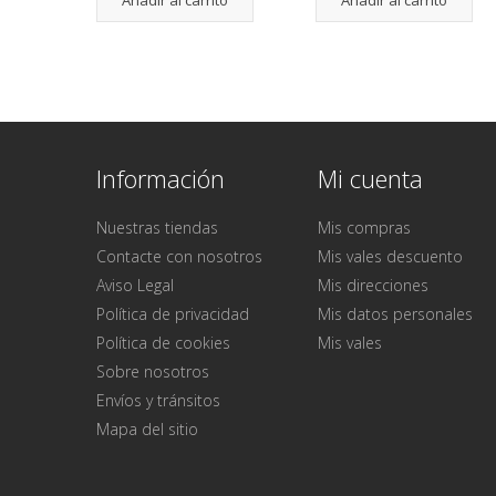
Información
Mi cuenta
Nuestras tiendas
Mis compras
Contacte con nosotros
Mis vales descuento
Aviso Legal
Mis direcciones
Política de privacidad
Mis datos personales
Política de cookies
Mis vales
Sobre nosotros
Envíos y tránsitos
Mapa del sitio