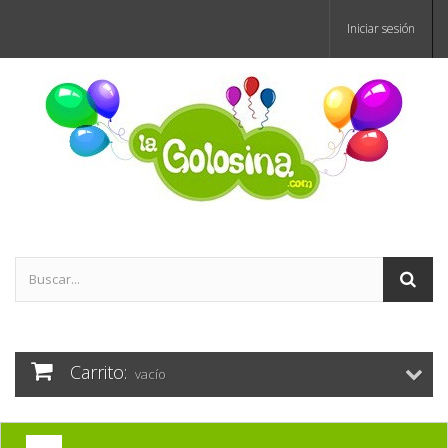
Iniciar sesión
Carrito:
vacío