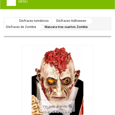
MENU
+
HOME
Disfraces temáticos
Disfraces Halloween
+
DISFRACES PARA ADULTOS
Disfraces de Zombie
Mascara tres cuartos Zombie
+
DISFRACES INFANTILES
+
COMPLEMENTOS
+
MAQUILLAJE FIESTA
+
PELUCAS, GORROS, CARETAS
+
PARTY, BROMAS
+
TEMÁTICOS
Ver más grande