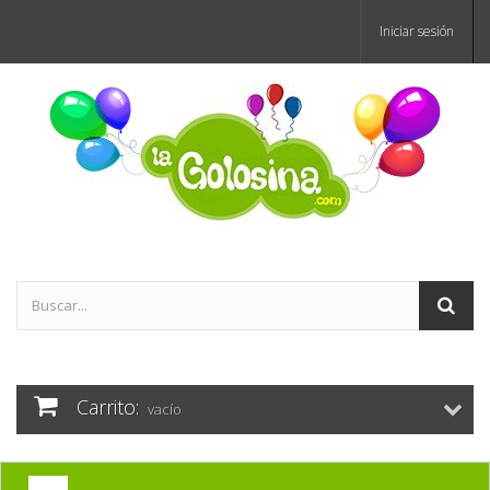
Iniciar sesión
Carrito:
vacío