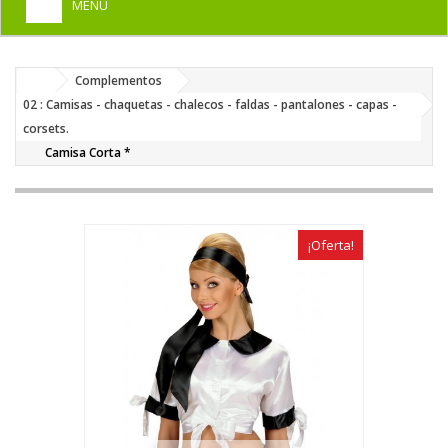
MENU
+
HOME
Complementos
+
DISFRACES PARA ADULTOS
02 : Camisas - chaquetas - chalecos - faldas - pantalones - capas -
+
corsets.
DISFRACES INFANTILES
Camisa Corta *
+
COMPLEMENTOS
+
MAQUILLAJE FIESTA
¡Oferta!
+
PELUCAS, GORROS, CARETAS
+
PARTY, BROMAS
+
TEMÁTICOS