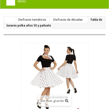
MENU
+
HOME
Disfraces temáticos
Disfraces de décadas
Falda de
+
DISFRACES PARA ADULTOS
lunares polka años 50 y pañuelo
+
DISFRACES INFANTILES
+
COMPLEMENTOS
+
MAQUILLAJE FIESTA
+
PELUCAS, GORROS, CARETAS
+
PARTY, BROMAS
+
TEMÁTICOS
Ver más grande