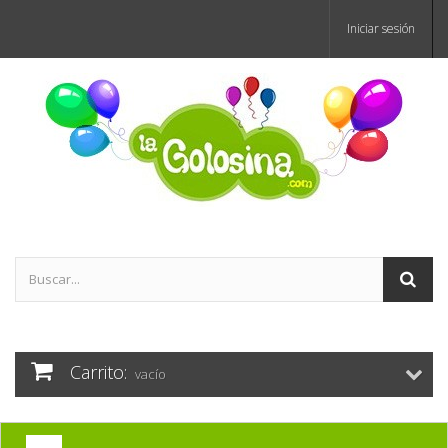
Iniciar sesión
Carrito:
vacío