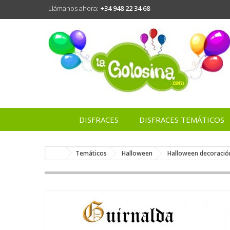
Llámanos ahora:
+34 948 22 34 68
DISFRACES
DISFRACES TEMÁTICOS
Temáticos
Halloween
Halloween decoració