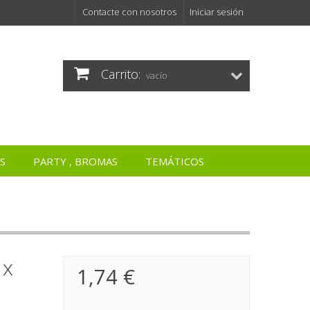
Contacte con nosotros
Iniciar sesión
Carrito:
vacío
S
PARTY , BROMAS
TEMÁTICOS
 x
1,74 €