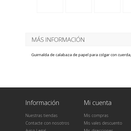
MÁS INFORMACIÓN
Guirnalda de calabaza de papel para colgar con cuerda, 
Información
Mi cuenta
Nuestras tiendas
Mis compras
Contacte con nosotros
Mis vales descuento
Aviso Legal
Mis direcciones