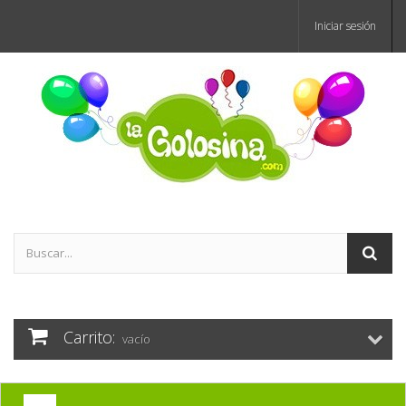
Iniciar sesión
Carrito:
vacío