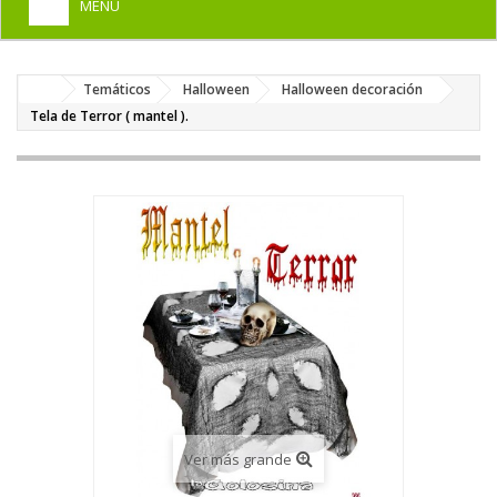
MENU
+
HOME
Temáticos
Halloween
Halloween decoración
+
DISFRACES PARA ADULTOS
Tela de Terror ( mantel ).
+
DISFRACES INFANTILES
+
COMPLEMENTOS
+
MAQUILLAJE FIESTA
+
PELUCAS, GORROS, CARETAS
+
PARTY, BROMAS
+
TEMÁTICOS
Ver más grande