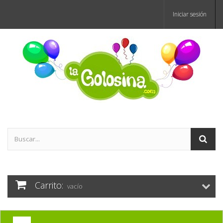
Iniciar sesión
Carrito:
vacío