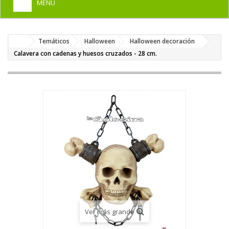
MENU
+
HOME
Temáticos
Halloween
Halloween decoración
+
DISFRACES PARA ADULTOS
Calavera con cadenas y huesos cruzados - 28 cm.
+
DISFRACES INFANTILES
+
COMPLEMENTOS
+
MAQUILLAJE FIESTA
+
PELUCAS, GORROS, CARETAS
+
PARTY, BROMAS
+
TEMÁTICOS
Ver más grande