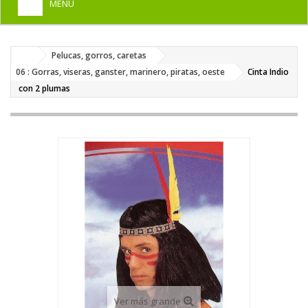
MENU
+
HOME
Pelucas, gorros, caretas
+
DISFRACES PARA ADULTOS
06 : Gorras, viseras, ganster, marinero, piratas, oeste
Cinta Indio
+
con 2 plumas
DISFRACES INFANTILES
+
COMPLEMENTOS
+
MAQUILLAJE FIESTA
+
PELUCAS, GORROS, CARETAS
+
PARTY, BROMAS
+
TEMÁTICOS
Ver más grande