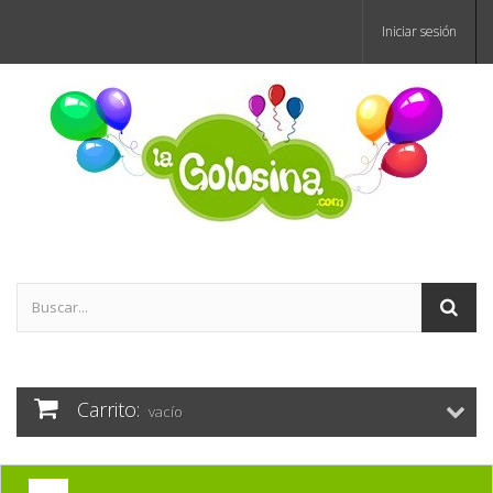
Iniciar sesión
Carrito:
vacío