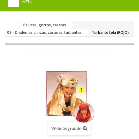
MENU
+
HOME
Pelucas, gorros, caretas
+
DISFRACES PARA ADULTOS
09 - Diademas, pinzas, coronas, turbantes
Turbante tela (ROJO).
+
DISFRACES INFANTILES
+
COMPLEMENTOS
+
MAQUILLAJE FIESTA
+
PELUCAS, GORROS, CARETAS
+
PARTY, BROMAS
+
TEMÁTICOS
Ver más grande