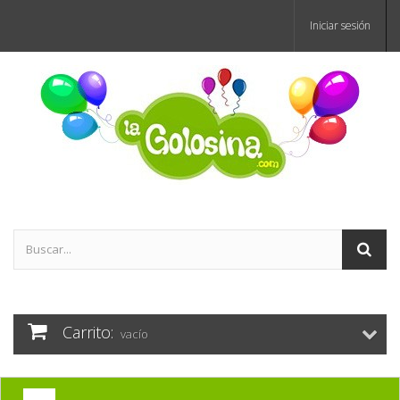
Iniciar sesión
Carrito:
vacío