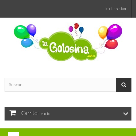
Iniciar sesión
Carrito:
vacío