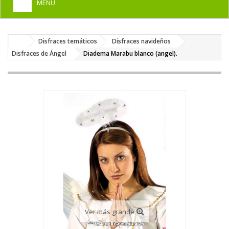
MENU
+
HOME
Disfraces temáticos
Disfraces navideños
+
DISFRACES PARA ADULTOS
Disfraces de Ángel
Diadema Marabu blanco (angel).
+
DISFRACES INFANTILES
+
COMPLEMENTOS
+
MAQUILLAJE FIESTA
+
PELUCAS, GORROS, CARETAS
+
PARTY, BROMAS
+
TEMÁTICOS
Ver más grande