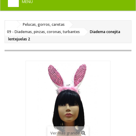
MENU
+
HOME
Pelucas, gorros, caretas
+
DISFRACES PARA ADULTOS
09 - Diademas, pinzas, coronas, turbantes
Diadema conejita
+
lentejuelas 2
DISFRACES INFANTILES
+
COMPLEMENTOS
+
MAQUILLAJE FIESTA
+
PELUCAS, GORROS, CARETAS
+
PARTY, BROMAS
+
TEMÁTICOS
Ver más grande