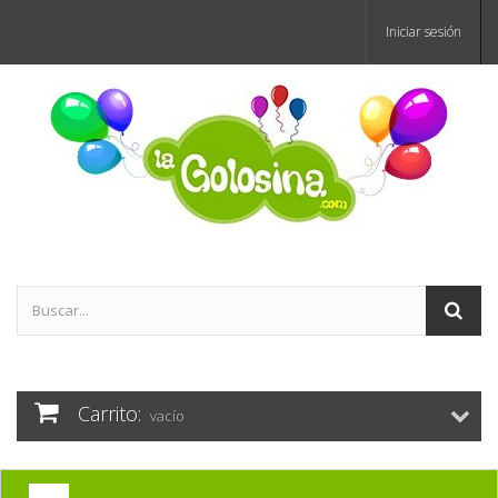
Iniciar sesión
Carrito:
vacío