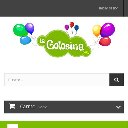
Iniciar sesión
Carrito:
vacío