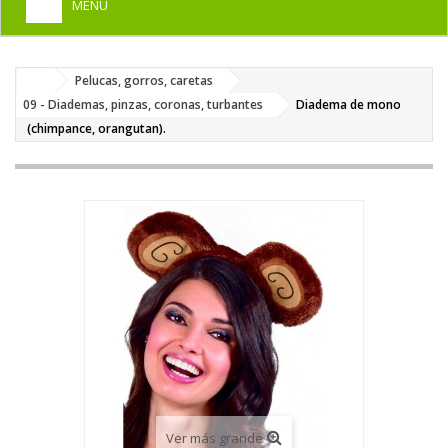
MENU
+
HOME
Pelucas, gorros, caretas
+
DISFRACES PARA ADULTOS
09 - Diademas, pinzas, coronas, turbantes
Diadema de mono
+
(chimpance, orangutan).
DISFRACES INFANTILES
+
COMPLEMENTOS
+
MAQUILLAJE FIESTA
+
PELUCAS, GORROS, CARETAS
+
PARTY, BROMAS
+
TEMÁTICOS
Ver más grande