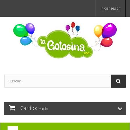
Iniciar sesión
Carrito:
vacío