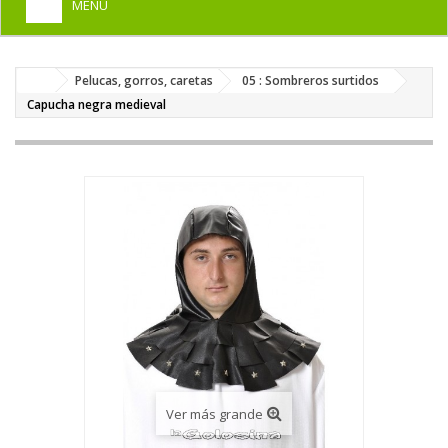
MENU
+
HOME
Pelucas, gorros, caretas
05 : Sombreros surtidos
+
DISFRACES PARA ADULTOS
Capucha negra medieval
+
DISFRACES INFANTILES
+
COMPLEMENTOS
+
MAQUILLAJE FIESTA
+
PELUCAS, GORROS, CARETAS
+
PARTY, BROMAS
+
TEMÁTICOS
Ver más grande