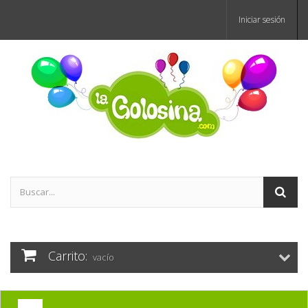
Iniciar sesión
Carrito:
vacío