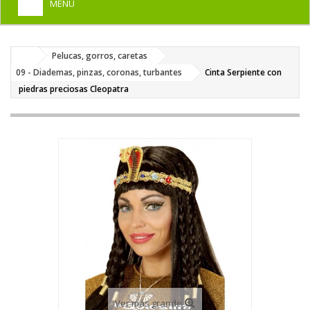
MENU
+
HOME
Pelucas, gorros, caretas
+
DISFRACES PARA ADULTOS
09 - Diademas, pinzas, coronas, turbantes
Cinta Serpiente con
+
piedras preciosas Cleopatra
DISFRACES INFANTILES
+
COMPLEMENTOS
+
MAQUILLAJE FIESTA
+
PELUCAS, GORROS, CARETAS
+
PARTY, BROMAS
+
TEMÁTICOS
Ver más grande