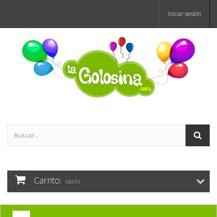
Iniciar sesión
Carrito:
vacío