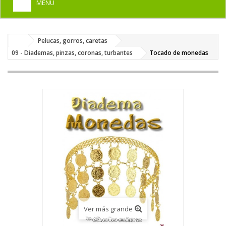
MENU
+
HOME
Pelucas, gorros, caretas
+
DISFRACES PARA ADULTOS
09 - Diademas, pinzas, coronas, turbantes
Tocado de monedas
+
DISFRACES INFANTILES
+
COMPLEMENTOS
+
MAQUILLAJE FIESTA
+
PELUCAS, GORROS, CARETAS
+
PARTY, BROMAS
+
TEMÁTICOS
Ver más grande