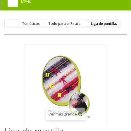
MENU
+
HOME
Temáticos
Todo para el Pirata.
Liga de puntilla.
+
DISFRACES PARA ADULTOS
+
DISFRACES INFANTILES
+
COMPLEMENTOS
+
MAQUILLAJE FIESTA
+
PELUCAS, GORROS, CARETAS
+
PARTY, BROMAS
+
TEMÁTICOS
Ver más grande