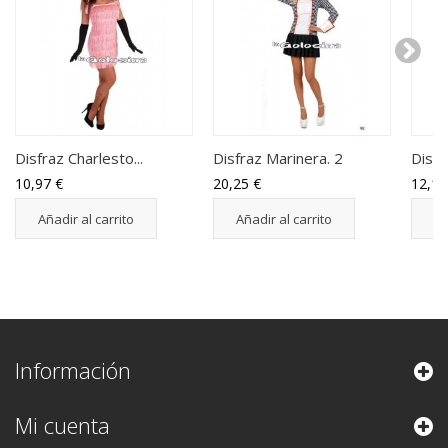
Disfraz Charlesto...
Disfraz Marinera. 2
Disfr
10,97 €
20,25 €
12,15
Añadir al carrito
Añadir al carrito
Añ
Información
Mi cuenta