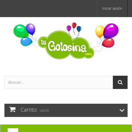
Iniciar sesión
Carrito:
vacío