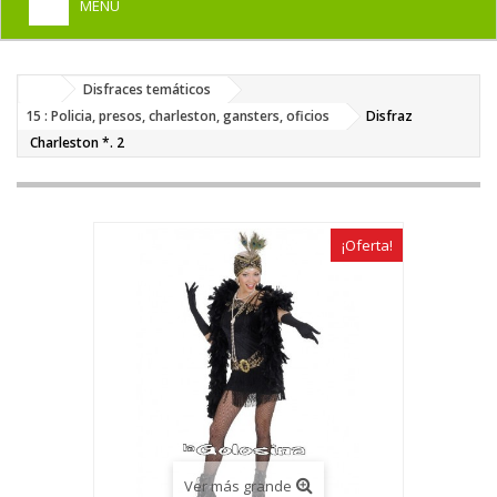
MENU
+
HOME
Disfraces temáticos
+
DISFRACES PARA ADULTOS
15 : Policia, presos, charleston, gansters, oficios
Disfraz
+
Charleston *. 2
DISFRACES INFANTILES
+
COMPLEMENTOS
+
MAQUILLAJE FIESTA
¡Oferta!
+
PELUCAS, GORROS, CARETAS
+
PARTY, BROMAS
+
TEMÁTICOS
Ver más grande