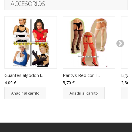
ACCESORIOS
Guantes algodon l...
Pantys Red con li...
Liga 
4,09 €
5,70 €
2,36 
Añadir al carrito
Añadir al carrito
Añ