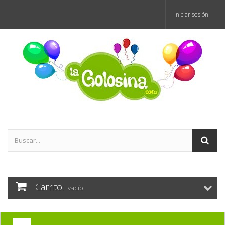
Iniciar sesión
Carrito:
vacío