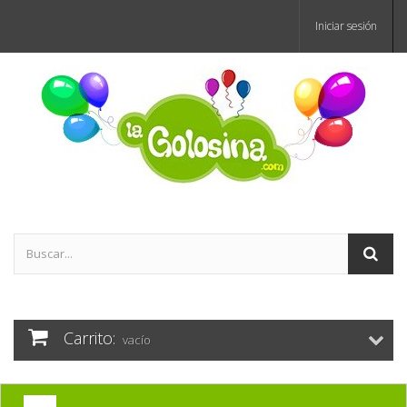
Iniciar sesión
Carrito:
vacío