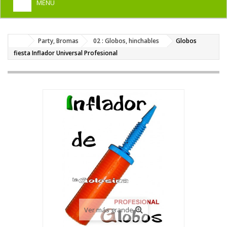
MENU
+
HOME
Party, Bromas
02 : Globos, hinchables
Globos
+
DISFRACES PARA ADULTOS
fiesta Inflador Universal Profesional
+
DISFRACES INFANTILES
+
COMPLEMENTOS
+
MAQUILLAJE FIESTA
+
PELUCAS, GORROS, CARETAS
+
PARTY, BROMAS
+
TEMÁTICOS
Ver más grande